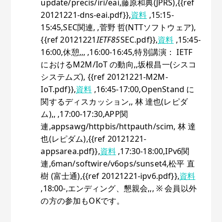
update/precis/iri/eai,藤原和典(JPRS),{{ref
20121221-dns-eai.pdf}},
資料
,15:15-
15:45,SEC関連, ,菅野 哲(NTTソフトウェア),
{{ref 20121221
IETF85
SEC.pdf}},
資料
,15:45-
16:00,休憩,,, ,16:00-16:45,特別講演： IETF
におけるM2M/IoT の動向,,坂根昌一(シスコ
システムズ), {{ref 20121221-M2M-
IoT.pdf}},
資料
,16:45-17:00,OpenStand に
関するディスカッション,, 林 達也(レピダ
ム),, ,17:00-17:30,APP関
連,appsawg/httpbis/httpauth/scim, 林 達
也(レピダム),{{ref 20121221-
appsarea.pdf}},
資料
,17:30-18:00,IPv6関
連,6man/softwire/v6ops/sunset4,松平 直
樹 (富士通),{{ref 20121221-ipv6.pdf}},
資料
,18:00-,エンディング、懇親会,,, ※ 会員以外
の方の参加もOKです。