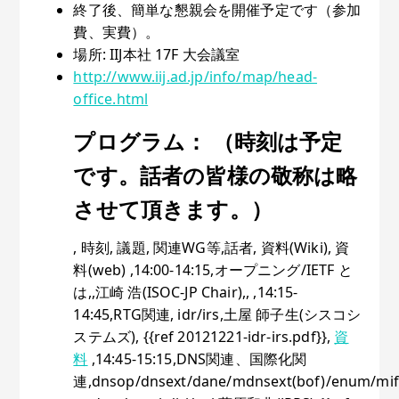
終了後、簡単な懇親会を開催予定です（参加
費、実費）。
場所: IIJ本社 17F 大会議室
http://www.iij.ad.jp/info/map/head-
office.html
プログラム： （時刻は予定
です。話者の皆様の敬称は略
させて頂きます。）
, 時刻, 議題, 関連WG等,話者, 資料(Wiki), 資
料(web) ,14:00-14:15,オープニング/IETF と
は,,江崎 浩(ISOC-JP Chair),, ,14:15-
14:45,RTG関連, idr/irs,土屋 師子生(シスコシ
ステムズ), {{ref 20121221-idr-irs.pdf}},
資
料
,14:45-15:15,DNS関連、国際化関
連,dnsop/dnsext/dane/mdnsext(bof)/enum/mif